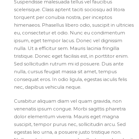
Suspendisse malesuada tellus vel faucibus
scelerisque. Class aptent taciti sociosqu ad litora
torquent per conubia nostra, per inceptos
himenaeos. Phasellus libero odio, suscipit in ultricies
eu, consectetur et odio. Nunc eu condimentum
ipsum, eget tempor lacus. Donec vel dignissim
nulla. Ut a efficitur sem. Mauris lacinia fringilla
tristique. Donec eget facilisis est, in porttitor enim.
Sed sollicitudin rutrum mi id posuere. Duis ante
nulla, cursus feugiat massa sit amet, tempus
consequat eros. In odio ligula, egestas iaculis felis
nec, dapibus vehicula neque.
Curabitur aliquam diam vel quam gravida, non
venenatis ipsum congue. Morbi sagittis pharetra
dolor elementum viverra. Mauris eget magna
suscipit, tempor purus nec, sollicitudin arcu. Sed
egestas leo urna, a posuere justo tristique non.