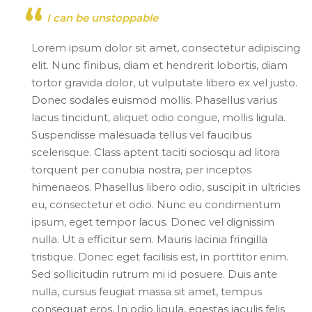
I can be unstoppable
Lorem ipsum dolor sit amet, consectetur adipiscing
elit. Nunc finibus, diam et hendrerit lobortis, diam
tortor gravida dolor, ut vulputate libero ex vel justo.
Donec sodales euismod mollis. Phasellus varius
lacus tincidunt, aliquet odio congue, mollis ligula.
Suspendisse malesuada tellus vel faucibus
scelerisque. Class aptent taciti sociosqu ad litora
torquent per conubia nostra, per inceptos
himenaeos. Phasellus libero odio, suscipit in ultricies
eu, consectetur et odio. Nunc eu condimentum
ipsum, eget tempor lacus. Donec vel dignissim
nulla. Ut a efficitur sem. Mauris lacinia fringilla
tristique. Donec eget facilisis est, in porttitor enim.
Sed sollicitudin rutrum mi id posuere. Duis ante
nulla, cursus feugiat massa sit amet, tempus
consequat eros. In odio ligula, egestas iaculis felis