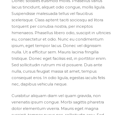
Donec sodales euismod mollis. Phasellus varius
lacus tincidunt, aliquet odio congue, mollis ligula.
Suspendisse malesuada tellus vel faucibus
scelerisque. Class aptent taciti sociosqu ad litora
torquent per conubia nostra, per inceptos
himenaeos. Phasellus libero odio, suscipit in ultricies
eu, consectetur et odio. Nunc eu condimentum
ipsum, eget tempor lacus. Donec vel dignissim
nulla. Ut a efficitur sem. Mauris lacinia fringilla
tristique. Donec eget facilisis est, in porttitor enim.
Sed sollicitudin rutrum mi id posuere. Duis ante
nulla, cursus feugiat massa sit amet, tempus
consequat eros. In odio ligula, egestas iaculis felis
nec, dapibus vehicula neque.
Curabitur aliquam diam vel quam gravida, non
venenatis ipsum congue. Morbi sagittis pharetra
dolor elementum viverra. Mauris eget magna
suscipit, tempor purus nec, sollicitudin arcu. Sed