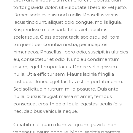
tortor gravida dolor, ut vulputate libero ex vel justo.
Donec sodales euismod mollis. Phasellus varius
lacus tincidunt, aliquet odio congue, mollis ligula.
Suspendisse malesuada tellus vel faucibus
scelerisque. Class aptent taciti sociosqu ad litora
torquent per conubia nostra, per inceptos
himenaeos. Phasellus libero odio, suscipit in ultricies
eu, consectetur et odio. Nunc eu condimentum
ipsum, eget tempor lacus. Donec vel dignissim
nulla. Ut a efficitur sem. Mauris lacinia fringilla
tristique. Donec eget facilisis est, in porttitor enim.
Sed sollicitudin rutrum mi id posuere. Duis ante
nulla, cursus feugiat massa sit amet, tempus
consequat eros. In odio ligula, egestas iaculis felis
nec, dapibus vehicula neque.
Curabitur aliquam diam vel quam gravida, non
venenatis ipsum congue. Morbi sagittis pharetra